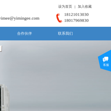
设为首页
加入收藏
|
18121013030
yimee@yimingee.com
18017969830
合作伙伴
联系我们
客服